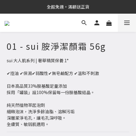
新品上市✨PDRN抗老精華
全館免運。滿額送正貨
新品上市✨PDRN抗老精華
01 - sui 胺淨潔顏霜 56g
sui 大人肌系列 | 奢華精質保養 1°
✔控油 ✔保濕✔弱酸性✔無皂鹼配方 ✔溫和不刺激
日本高品質33%胺基酸足量添加
採用「罐裝」設100%保留每一份胺基酸結晶。
純天然植物萃起泡劑
細緻泡沫，洗淨多餘油脂、溶解污垢
深層潔淨毛孔，讓毛孔深呼吸。
全膚質、敏弱肌適用。