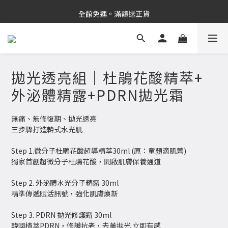
新品上市✨PDRN抗老精華
全館免運。滿額送正貨
新品上市✨PDRN抗老精華
拋光透亮組｜杜鵑花酸精萃+
外泌體精露+PDRN拋光霜
無痛、無修復期、拋光透亮 
三步驟打造韓式水光肌 
Step 1.微分子杜鵑花酸超導精萃30ml (原：童顏滴肌菁)
獨家首創超微分子杜鵑花酸，開啟肌膚保養通道
Step 2. 外泌體水光分子精露 30ml 
精準傳遞賦活訊號，強化肌膚煥新
Step 3. PDRN 拋光修護霜 30ml
韓國植萃PDRN，修護抗老，去黃拋光 立即有感