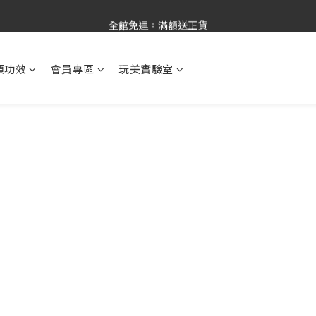
新品上市✨PDRN抗老精華
全館免運。滿額送正貨
新品上市✨PDRN抗老精華
類功效
會員專區
玩美實驗室