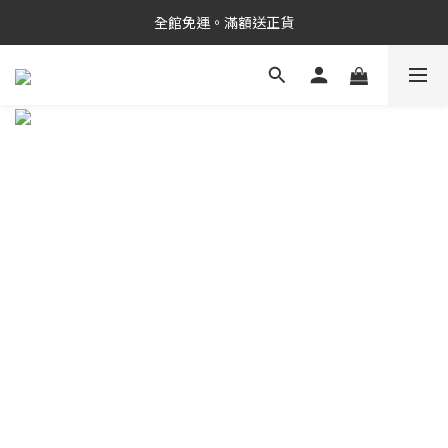
新品上市✨PDRN抗老精華
全館免運。滿額送正貨
新品上市✨PDRN抗老精華