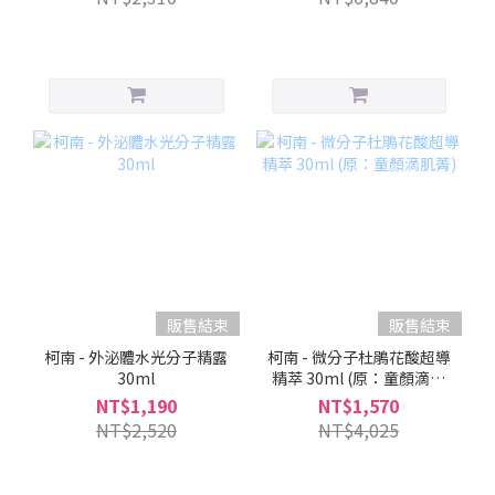
販售結束
販售結束
柯南 - 外泌體水光分子精露
柯南 - 微分子杜鵑花酸超導
30ml
精萃 30ml (原：童顏滴肌
菁)
NT$1,190
NT$1,570
NT$2,520
NT$4,025