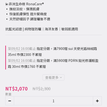
💫非洲生命樹 RonaCare®
▪ 撫紋淡紋、彈潤肌膚
▪ 恢復肌膚彈性 提升緊緻度 
▪ 天然舒緩因子 調理曬後不適
抗藍光認證 | 純物理防曬｜海洋友善｜敏弱肌適用
至
09/02 16:00
截止
指定分類，滿7900贈 sui 天使光盾絲絨霜
35ml 市價2300 不累贈
至
09/02 16:00
截止
指定分類，滿5900贈 PDRN 拋光修護輕盈
霜 30ml 市價1760 不累贈
查看更多
NT$2,070
NT$2,300
數量