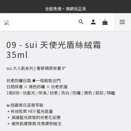
新品上市✨PDRN抗老精華
全館免運。滿額送正貨
新品上市✨PDRN抗老精華
09 - sui 天使光盾絲絨霜
35ml
sui 大人肌系列 | 奢華精質保養 9°
抗老防曬日霜 ☀️一瓶輕鬆出門 
日間保養 × 潤色防曬 × 抗老修護
1瓶8效✨抗藍光 / 保濕 / 抗老 / 亮白 / 防曬 / 潤色 / 妝前 / 隔離 
💫西藏紫花苜蓿萃取 
▪有效抵禦 HEV 藍光能量
▪ 減緩藍光誘發的光老化反應
▪ 維持肌膚彈潤 改善膚色暗沈