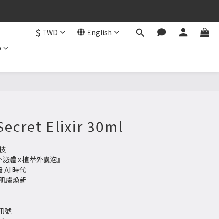
$
TWD
English
b
BUY NOW
ecret Elixir 30ml
技
外泌體 x 植萃外囊泡』
AI 時代
化肌膚煥新
訊號