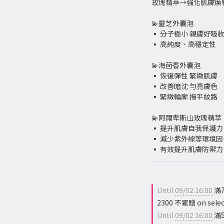
玫瑰精萃→強化肌膚煥
💫靈芝外囊泡
▪ 分子極小 親膚好吸
▪ 高純度、高穩定性
💫海茴香外囊泡
▪ 恢復彈性 緊緻肌膚
▪ 改善暗沈 勻亮膚色 
▪ 緊緻輪廓 撫平紋路
💫阿爾卑斯山玫瑰精萃
▪ 提升肌膚自我保護力
▪ 減少紫外線等環境
▪ 有效提升肌膚防禦力
Until
09/02 16:00
滿7
2300 不累贈 on selec
Until
09/02 16:00
滿5