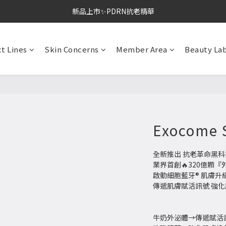
新品上市✨PDRN抗老精華
全館免運。滿額送正貨
新品上市✨PDRN抗老精華
t Lines
Skin Concerns
Member Area
Beauty La
Exocome S
全新推出 抗老革命黑科
業界首創🔥320億顆『
啟動細胞藍牙® 肌膚升級 
傳遞肌膚賦活訊號 強
牛奶外泌體→傳遞賦活