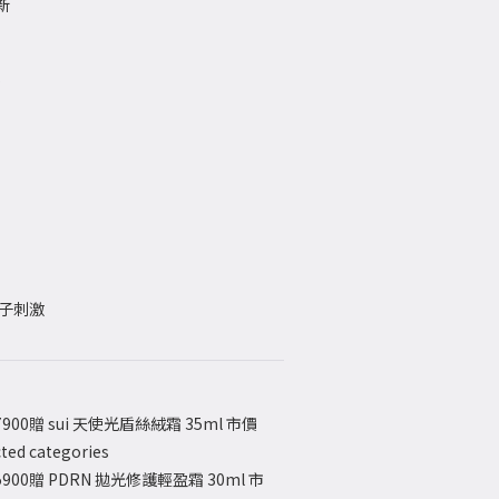
新
收
因子刺激
900贈 sui 天使光盾絲絨霜 35ml 市價
ted categories
900贈 PDRN 拋光修護輕盈霜 30ml 市