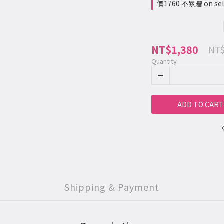
價1760 不累贈 on sele
NT$1,380
NT$
Quantity
ADD TO CART
Shipping & Payment