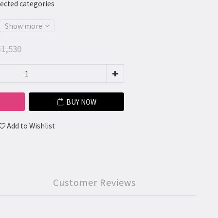
cted categories
Show more
1,530
BUY NOW
Add to Wishlist
Customer Reviews