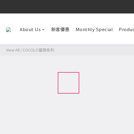
About Us
新客優惠
Monthly Special
Produc
View All
/
COCOLO童顏系列