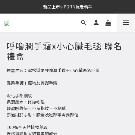
新品上市✨PDRN抗老精華
新品上市✨PDRN抗老精華
全館免運。滿額送正貨
新品上市✨PDRN抗老精華
呼嚕潤手霜x小心臟毛毯 聯名
禮盒
禮盒內容：雪松狐尾呼嚕潤手霜＋小心臟聯名毛毯
溫柔手護！寵物友善護手霜
淡化手部細紋 
保濕鎖水、修復乾裂 
輕盈吸收快、不留指紋、不粘膩
亦適用於手肘、膝蓋及足部等需要部位
100%全天然植物萃取
嚴格排除對犬貓有害的成分