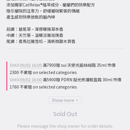
添加獨家CatRelax®植萃成分 - 貓貓們的快樂配方
吸引貓咪的注意力，舒緩貓咪緊張的情緒
產生感到快樂放鬆的腦內啡
前調：鼠尾草 – 渾厚暖陽草本香
中調：天竺葵 – 溫暖淡雅玫瑰香
尾調：喜馬拉雅雪松 – 清新微甜木質香
Until
09/02 16:00
滿7900贈 sui 天使光盾絲絨霜 35ml 市價
2300 不累贈 on selected categories
Until
09/02 16:00
滿5900贈 PDRN 拋光修護輕盈霜 30ml 市價
1760 不累贈 on selected categories
Show more
Sold Out
Please message the shop owner for order details.