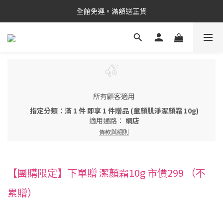
新品上市✨PDRN抗老精華
全館免運。滿額送正貨
新品上市✨PDRN抗老精華
所有顧客適用
指定分類：滿 1 件 即享 1 件贈品 (童顏肌淨潔顏霜 10g)
適用通路：
網店
條款與細則
【團購限定】下單贈 潔顏霜10g 市價299 （不
累贈）