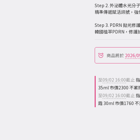
Step 2. 外泌體水光分子
精準傳遞賦活訊號，強
Step 3. PDRN 拋光修
韓國植萃PDRN，修護
商品將於
2026/0
至
09/02 16:00
截止
指
35ml 市價2300 不累
至
09/02 16:00
截止
指
霜 30ml 市價1760 