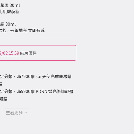
精露 30ml 
化肌膚煥新
護霜 30ml
抗老，去黃拋光 立即有感
9/02 15:59
結束販售
定分類，滿7900贈 sui 天使光盾絲絨霜
贈
定分類，滿5900贈 PDRN 拋光修護輕盈
不累贈
查看更多