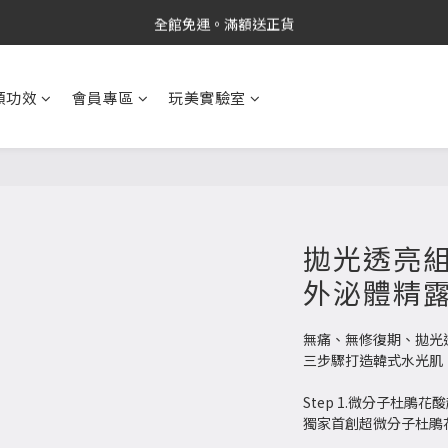
新品上市✨PDRN抗老精華
全館免運。滿額送正貨
新品上市✨PDRN抗老精華
類功效
會員專區
玩美實驗室
拋光透亮組
外泌體精露
無痛、無修復期、拋光透
三步驟打造韓式水光肌 
Step 1.微分子杜鵑花
獨家首創超微分子杜鵑