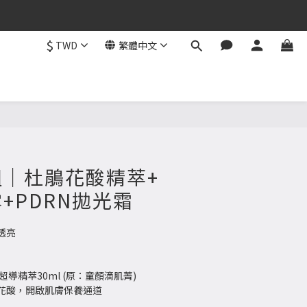
$
TWD
繁體中文
｜杜鵑花酸精萃+
+PDRN拋光霜
亮 
酸超導精萃30ml (原：童顏滴肌菁)
花酸，開啟肌膚保養通道