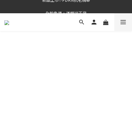
新品上市✨PDRN抗老精華
全館免運。滿額送正貨
新品上市✨PDRN抗老精華