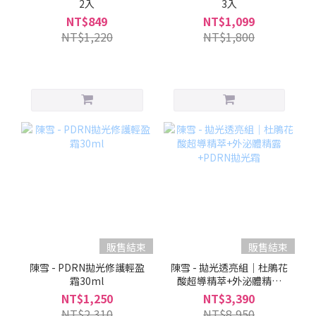
2入
3入
NT$849
NT$1,099
NT$1,220
NT$1,800
販售結束
販售結束
陳雪 - PDRN拋光修護輕盈
陳雪 - 拋光透亮組｜杜鵑花
霜30ml
酸超導精萃+外泌體精露
+PDRN拋光霜
NT$1,250
NT$3,390
NT$2,310
NT$8,950