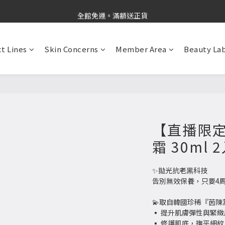
新品上市✨PDRN抗老精華
全館免運。滿額送正貨
新品上市✨PDRN抗老精華
t Lines
Skin Concerns
Member Area
Beauty La
【直播限定
霜 30ml 
✨拋光抗老黑科技
告別無效保養，只要4周
💫取自韓國珍稀『茵陳
▪ 提升肌膚彈性與緊緻
▪ 修護肌底，撫平細紋