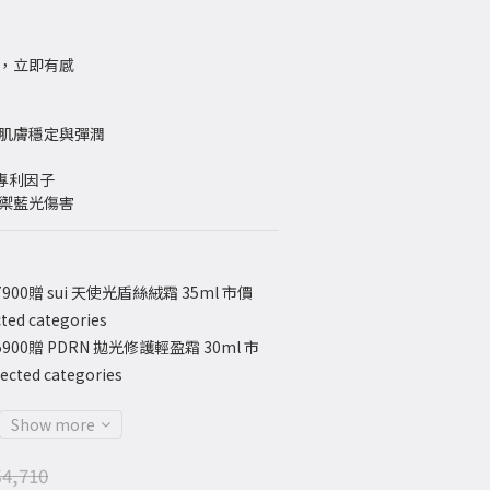
光，立即有感
持肌膚穩定與彈潤
n 專利因子
抵禦藍光傷害
900贈 sui 天使光盾絲絨霜 35ml 市價
ted categories
900贈 PDRN 拋光修護輕盈霜 30ml 市
cted categories
Show more
4,710