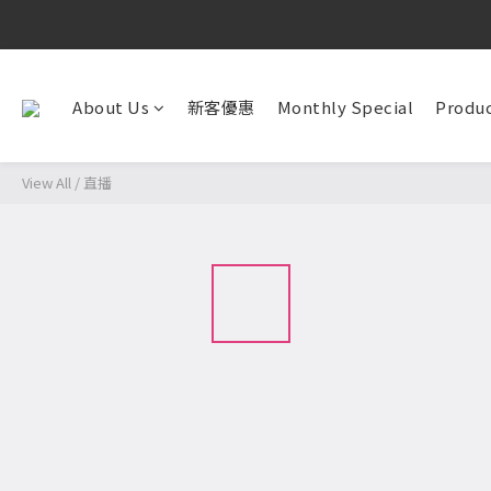
About Us
新客優惠
Monthly Special
Produc
View All
/
直播