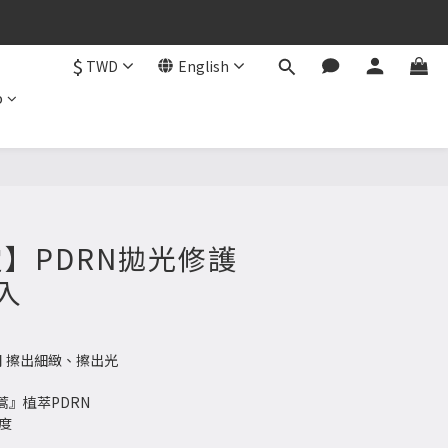
$
TWD
English
b
】PDRN拋光修護
2入
 擦出細緻、擦出光
蒿』植萃PDRN
度