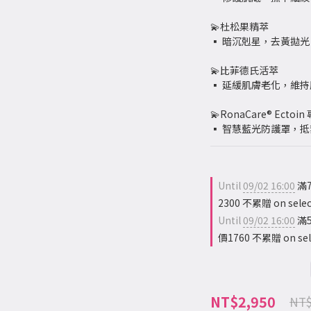
💫杜松果精萃
▪ 暗沉剋星，去黃拋
💫比菲德氏活萃
▪ 延緩肌膚老化，維
💫RonaCare® Ectoi
▪ 智慧藍光防護罩，
Until
09/02 16:00
滿7
2300 不累贈 on selec
Until
09/02 16:00
滿5
價1760 不累贈 on sele
NT$2,950
NT$